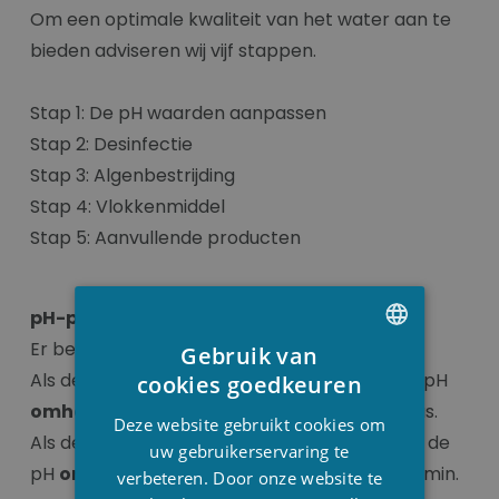
Om een optimale kwaliteit van het water aan te
bieden adviseren wij vijf stappen.
Stap 1: De pH waarden aanpassen
Stap 2: Desinfectie
Stap 3: Algenbestrijding
Stap 4: Vlokkenmiddel
Stap 5: Aanvullende producten
pH-plus of pH-min?
Er bestaan 2 soorten pH, pH-min en pH-plus.
Gebruik van
DUTCH
Als de pH waarde onder 7,0 staat moet je de pH
cookies goedkeuren
omhoog krijgen
en dit doe je met de pH-plus.
FRENCH
Deze website gebruikt cookies om
Als de pH waarde boven de 7,4 staat moet je de
ENGLISH
uw gebruikerservaring te
pH
omlaag krijgen
en dit doe je met de pH-min.
verbeteren. Door onze website te