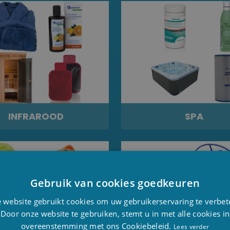
INFRAROOD
SPA
Gebruik van cookies goedkeuren
D
 website gebruikt cookies om uw gebruikerservaring te verbet
F
Door onze website te gebruiken, stemt u in met alle cookies in
overeenstemming met ons Cookiebeleid.
E
Lees verder