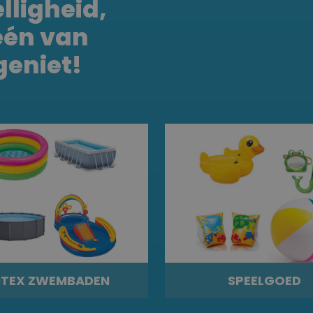
lligheid,
één van
geniet!
NTEX ZWEMBADEN
SPEELGOED