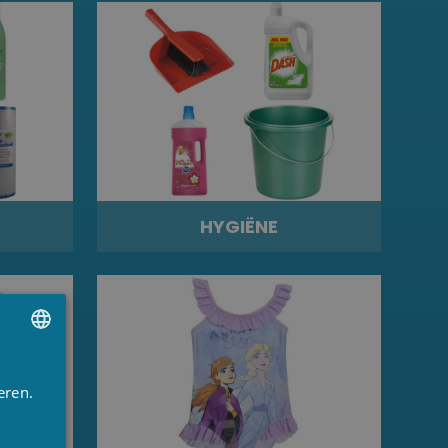
HYGIËNE
UTCH
eren.
RENCH
NGLISH