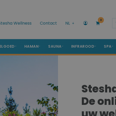
0
Stesha Wellness
Contact
NL
ELGOED
HAMAN
SAUNA
INFRAROOD
SPA
Stesha
De onl
uw wel