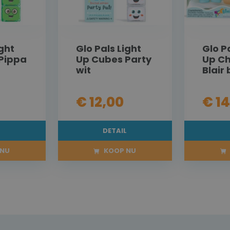
ight
Glo Pals Light
Glo P
Pippa
Up Cubes Party
Up Ch
wit
Blair
€ 12,00
€ 1
L
DETAIL
NU
KOOP NU