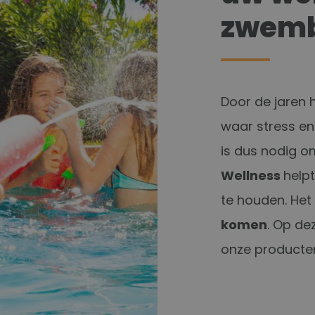
zwemb
Door de jaren 
waar stress en
is dus nodig o
Wellness
help
te houden. Het
komen
. Op de
onze producten 