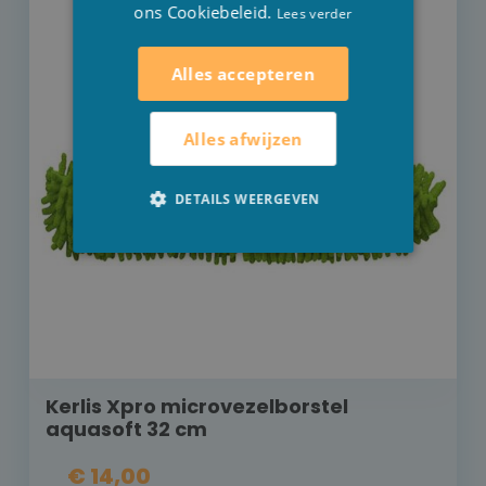
ons Cookiebeleid.
Lees verder
Alles accepteren
Alles afwijzen
DETAILS WEERGEVEN
Kerlis Xpro microvezelborstel
aquasoft 32 cm
€ 14,00