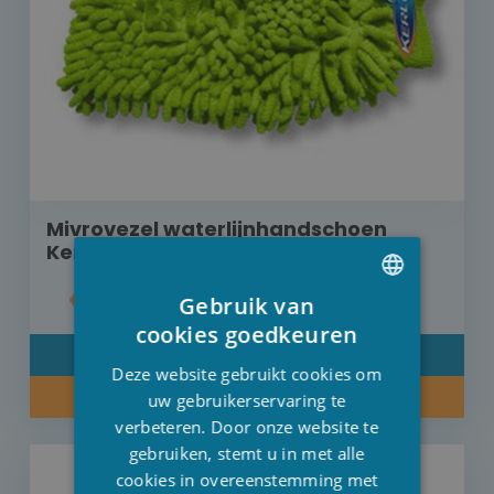
Mivrovezel waterlijnhandschoen
Kerlis Xpro
€ 6,00
Gebruik van
DUTCH
cookies goedkeuren
DETAIL
FRENCH
Deze website gebruikt cookies om
KOOP NU
ENGLISH
uw gebruikerservaring te
verbeteren. Door onze website te
gebruiken, stemt u in met alle
cookies in overeenstemming met