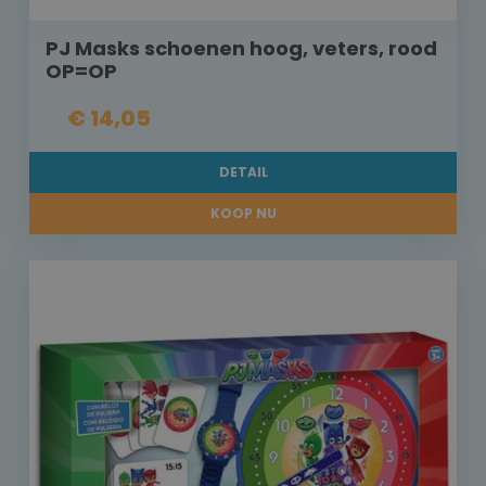
PJ Masks schoenen hoog, veters, rood
OP=OP
€ 14,05
DETAIL
KOOP NU