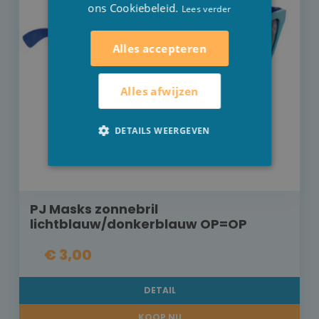
ons Cookiebeleid.
Lees verder
Alles accepteren
Alles afwijzen
DETAILS WEERGEVEN
PJ Masks zonnebril
lichtblauw/donkerblauw OP=OP
€ 3,00
DETAIL
KOOP NU