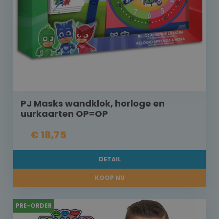
PJ Masks wandklok, horloge en
uurkaarten OP=OP
€ 18,75
DETAIL
KOOP NU
PRE-ORDER