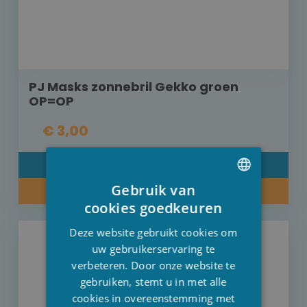
PJ Masks zonnebril Gekko groen
OP=OP
€ 3,00
DETAIL
Gebruik van
KOOP NU
DUTCH
cookies goedkeuren
FRENCH
Deze website gebruikt cookies om
ENGLISH
uw gebruikerservaring te
verbeteren. Door onze website te
gebruiken, stemt u in met alle
cookies in overeenstemming met