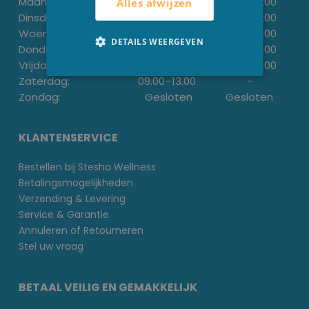
Maandag:
-
13:30
-
18:00
Alles afwijzen
Dinsdag:
09.00
-
12.00
13:30
-
18:00
Woensdag:
-
13:30
-
18:00
DETAILS WEERGEVEN
Donderdag:
09.00
-
12.00
13:30
-
18:00
Vrijdag:
-
13:30
-
18:00
Zaterdag:
09.00
-
13.00
-
Zondag:
Gesloten
Gesloten
KLANTENSERVICE
Bestellen bij Stesha Wellness
Betalingsmogelijkheden
Verzending & Levering
Service & Garantie
Annuleren of Retourneren
Stel uw vraag
BETAAL VEILIG EN GEMAKKELIJK