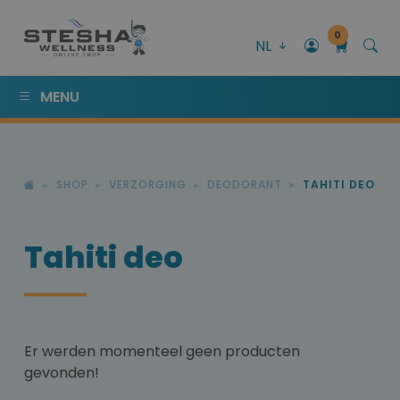
0
NL
MENU
SHOP
VERZORGING
DEODORANT
TAHITI DEO
Tahiti deo
Er werden momenteel geen producten
gevonden!