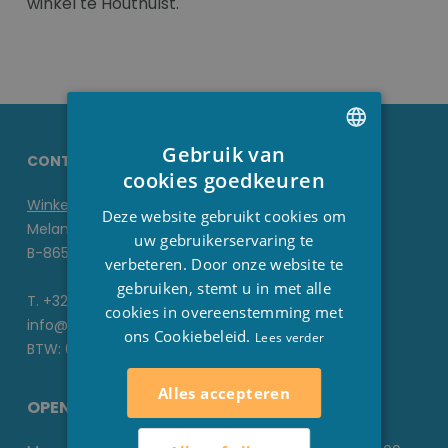
winkel te Houthulst.
Gebruik van
CONTACTGEGEVENS STESHA
DUTCH
cookies goedkeuren
FRENCH
Winkel
Deze website gebruikt cookies om
Melanedreef 6 D
ENGLISH
uw gebruikerservaring te
B-8650 Houthulst
verbeteren. Door onze website te
gebruiken, stemt u in met alle
T. +32 51 70 22 93
cookies in overeenstemming met
info@stesha.be
ons Cookiebeleid.
Lees verder
BTW: 0476.673.440
Alles accepteren
OPENINGSUREN