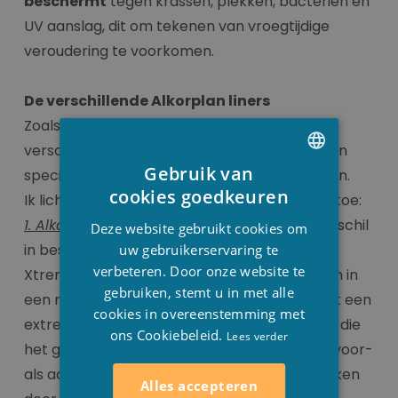
beschermt
tegen krassen, plekken, bacteriën en
UV aanslag, dit om tekenen van vroegtijdige
veroudering te voorkomen.
De verschillende Alkorplan liners
Zoals u kunt zien, beschikken wij over
verschillende liners van Alkorplan, met elk hun
Gebruik van
specifieke eigenschappen en karakteristieken.
DUTCH
cookies goedkeuren
Ik licht u even de verschillen Alkorplan liners toe:
FRENCH
1. Alkorplan Xtreme
: Deze liner maakt het verschil
Deze website gebruikt cookies om
ENGLISH
in bestendigheid. Zwemmen in een Alkorplan
uw gebruikerservaring te
verbeteren. Door onze website te
Xtreme zwembad is zoals elke dag zwemmen in
gebruiken, stemt u in met alle
een nieuw zwembad! Alkorplan Xtreme heeft een
cookies in overeenstemming met
extreem dichte beschermende afscherming die
ons Cookiebeleid.
Lees verder
het gehele oppervlak beslaat, zowel aan de voor-
als achterzijde. Het kan niet worden doorbroken
Alles accepteren