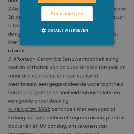
door chemische agentia of bacterien.
2.Alkorplan Touch:
Versterkte liner met exclusieve
Alles afwijzen
3D designs en prints, geinspireerd door de natuur!
U kan uw thuis omtoveren tot een haven van
DETAILS WEERGEVEN
design en karakter. Alkorplan Touch is de eerst
liner met versterkt membraam in een stenen
uitzicht.
3. Alkorplan Ceramics:
Een zwembadbekleding
met de esthetiek van de oude Griekse tempels en
maar alle voordelen van een versterkt
membraam: een gegarandeerde waterdichtheid
van 10 jaar, gemak en snelheid van installatie en
een goede ondersteuning.
4. Alkorplan 3000:
behandelt met een special
laklaag dat ze beschermt tegen krassen, plekken,
bacteriën en UV aanslag, om tekenen van