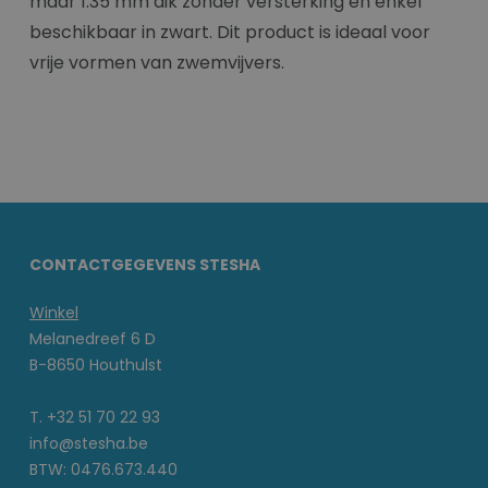
maar 1.35 mm dik zonder versterking en enkel
beschikbaar in zwart. Dit product is ideaal voor
vrije vormen van zwemvijvers.
CONTACTGEGEVENS STESHA
Winkel
Melanedreef 6 D
B-8650 Houthulst
T. +32 51 70 22 93
info@stesha.be
BTW: 0476.673.440