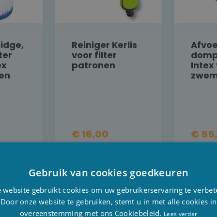
ridge,
Reiniger Kerlis
Afvo
ter
voor filter
domp
ex
patronen
Intex
en
zwe
€ 16,00
€ 55
L
DETAIL
Gebruik van cookies goedkeuren
NU
KOOP NU
D
 website gebruikt cookies om uw gebruikerservaring te verbet
F
Door onze website te gebruiken, stemt u in met alle cookies in
overeenstemming met ons Cookiebeleid.
E
Lees verder