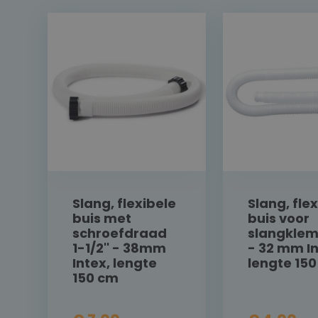
Slang, flexibele
Slang, fle
buis met
buis voor
schroefdraad
slangkle
1-1/2'' - 38mm
- 32 mm In
Intex, lengte
lengte 15
150 cm