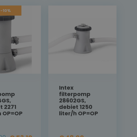
-10%
Intex
rpomp
filterpomp
4GS,
28602GS,
t 2271
debiet 1250
/h OP=OP
liter/h OP=OP