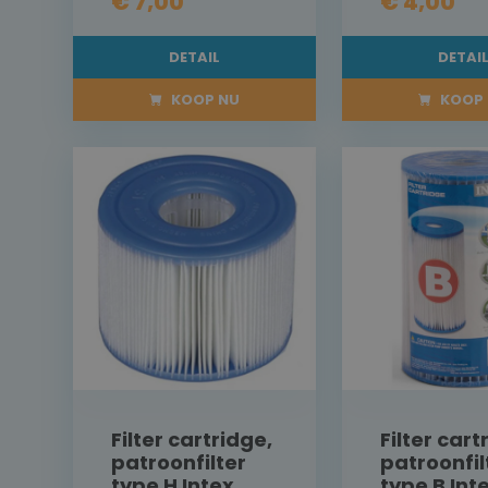
€ 7,00
€ 4,00
DETAIL
DETAI
KOOP NU
KOOP 
Filter cartridge,
Filter cart
patroonfilter
patroonfil
type H Intex
type B Int