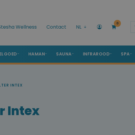
0
Stesha Wellness
Contact
NL
ELGOED
HAMAN
SAUNA
INFRAROOD
SPA
LTER INTEX
r Intex