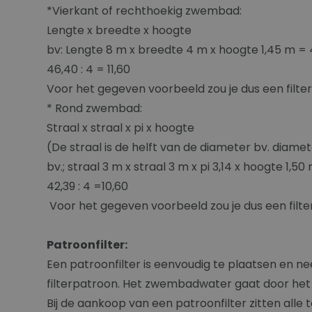
*Vierkant of rechthoekig zwembad:
Lengte x breedte x hoogte
bv: Lengte 8 m x breedte 4 m x hoogte 1,45 m = 
46,40 : 4 = 11,60
Voor het gegeven voorbeeld zou je dus een filt
* Rond zwembad:
Straal x straal x pi x hoogte
(De straal is de helft van de diameter bv. diamete
bv.; straal 3 m x straal 3 m x pi 3,14 x hoogte 1,5
42,39 : 4 =10,60
Voor het gegeven voorbeeld zou je dus een filt
Patroonfilter:
Een patroonfilter is eenvoudig te plaatsen en ne
filterpatroon. Het zwembadwater gaat door het fil
Bij de aankoop van een patroonfilter zitten alle t