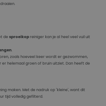
 draaien.
et de
sproeikop
reiniger kan je al heel veel vuil uit
angen
.
actoren, zoals hoeveel keer wordt er gezwommen,
r er helemaal groen of bruin uitziet. Dan heeft de
ing maken. Met de nadruk op 'kleine', want dit
tijd volledig gefilterd.