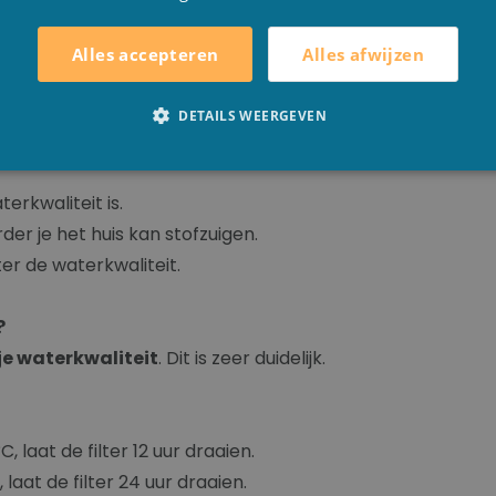
Alles afwijzen
Alles accepteren
filterpatroon moet vervangen.
DETAILS WEERGEVEN
 geven, maar wij vergelijken een filter cartridge altijd me
erkwaliteit is.
er je het huis kan stofzuigen.
er de waterkwaliteit.
?
je waterkwaliteit
. Dit is zeer duidelijk.
aat de filter 12 uur draaien.
at de filter 24 uur draaien.