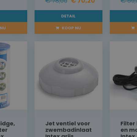
€ 78,00
€ 70,20
€ 59,
L
DETAIL
NU
KOOP NU
ridge,
Jet ventiel voor
Filte
ter
zwembadinlaat
en mo
ex
Intex grijs
Intex