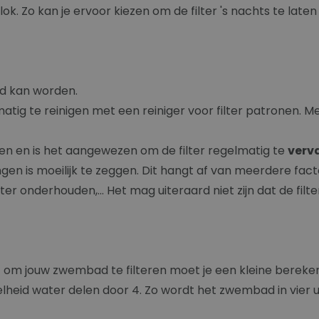
klok. Zo kan je ervoor kiezen om de filter 's nachts te laten
erd kan worden.
atig te reinigen met een reiniger voor filter patronen. M
elen en is het aangewezen om de filter regelmatig te
verv
angen is moeilijk te zeggen. Dit hangt af van meerdere f
r onderhouden,... Het mag uiteraard niet zijn dat de filte
t om jouw zwembad te filteren moet je een kleine bereken
lheid water delen door 4. Zo wordt het zwembad in vier uur 