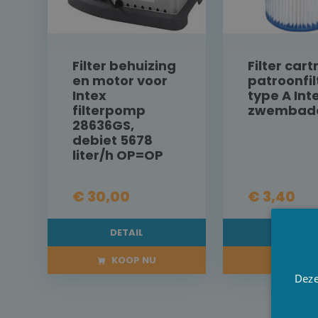
Filter behuizing
Filter cart
en motor voor
patroonfil
Intex
type A Int
filterpomp
zwembad
28636GS,
debiet 5678
liter/h OP=OP
€ 30,00
€ 3,40
DETAIL
DETAI
KOOP NU
KOOP 
Deze