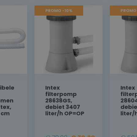
PROMO -10%
PROMO 
xibele
Intex
Intex
filterpomp
filte
mmen
28638GS,
2860
tex,
debiet 3407
debie
0 cm
liter/h OP=OP
liter