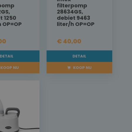
rpomp
filterpomp
2GS,
28634GS,
t 1250
debiet 9463
/h OP=OP
liter/h OP=OP
00
€ 40,00
DETAIL
DETAIL
KOOP NU
KOOP NU