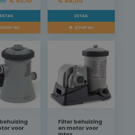
00
€ 53,10
€ 48,00
DETAIL
DETAIL
KOOP NU
KOOP NU
r behuizing
Filter behuizing
tor voor
en motor voor
Intex