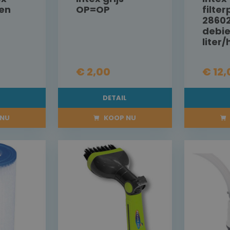
en
OP=OP
filte
2860
debie
liter
€ 2,00
€ 12,
L
DETAIL
NU
KOOP NU