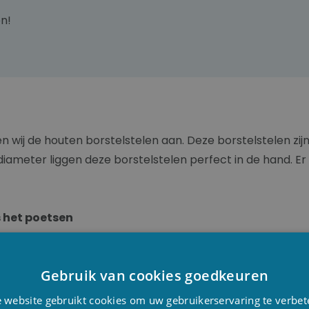
n!
n wij de houten borstelstelen aan. Deze borstelstelen zij
eter liggen deze borstelstelen perfect in de hand. Er is 
 het poetsen
zien, maar dan kan je het op zijn minst wel aangenaam ma
enoeg is, de
steel
moet zeker op
schouderhoogte
komen
Gebruik van cookies goedkeuren
 buig door de voorste knie en houd hierbij het achterste
D
 website gebruikt cookies om uw gebruikerservaring te verbet
F