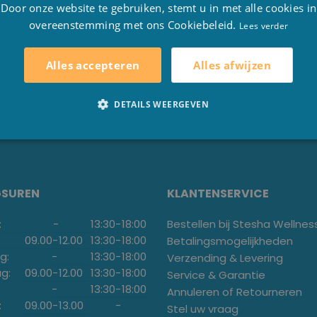
 naar onze winkel
Door onze website te gebruiken, stemt u in met alle cookies in
erug. Door onze
jarenlange ervaring
in de
online
sector 
overeenstemming met ons Cookiebeleid.
E
Lees verder
 kunt u ook als klant geholpen worden in onze
winkel
te H
Alles afwijzen
Alles accepteren
DETAILS WEERGEVEN
GSUREN
KLANTENSERVICE
:
-
13:30
-
18:00
Bestellen bij Stesha Wellnes
09.00
-
12.00
13:30
-
18:00
Betalingsmogelijkheden
g:
-
13:30
-
18:00
Verzending & Levering
g:
09.00
-
12.00
13:30
-
18:00
Service & Garantie
-
13:30
-
18:00
Annuleren of Retourneren
:
09.00
-
13.00
-
Stel uw vraag