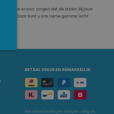
kunnen we ervoor zorgen dat de stelen bij jouw
NGLISH
outhulst. Daar kunt u ons ruime gamma 'echt'
BETAAL VEILIG EN GEMAKKELIJK
s
Alle online betalingen verlopen veilig via