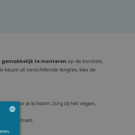
n
gemakkelijk te monteren
op de borstels,
keuze uit verschillende lengtes, kies de
ken voor je lichaam. Zorg bij het vegen,
.
 been gestrekt.
UTCH
eren.
RENCH