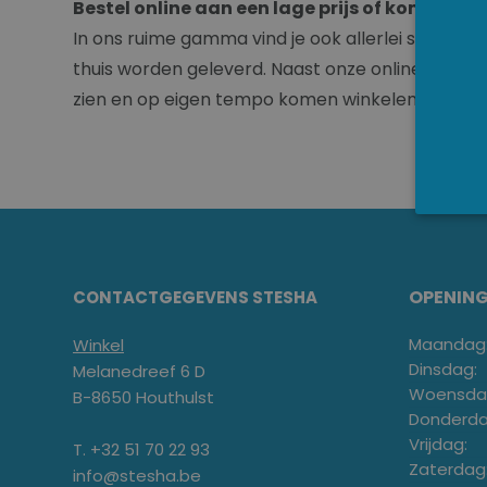
Bestel online aan een lage prijs of kom langs
In ons ruime gamma vind je ook allerlei stelen t
thuis worden geleverd. Naast onze online dienst
zien en op eigen tempo komen winkelen.
OPENIN
CONTACTGEGEVENS STESHA
Maandag
Winkel
Dinsdag:
Melanedreef 6 D
Woensda
B-8650 Houthulst
Donderda
Vrijdag:
T. +32 51 70 22 93
Zaterdag
info@stesha.be