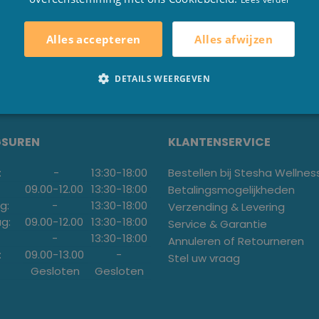
Alles afwijzen
Alles accepteren
DETAILS WEERGEVEN
GSUREN
KLANTENSERVICE
:
-
13:30
-
18:00
Bestellen bij Stesha Wellnes
09.00
-
12.00
13:30
-
18:00
Betalingsmogelijkheden
g:
-
13:30
-
18:00
Verzending & Levering
g:
09.00
-
12.00
13:30
-
18:00
Service & Garantie
-
13:30
-
18:00
Annuleren of Retourneren
:
09.00
-
13.00
-
Stel uw vraag
Gesloten
Gesloten