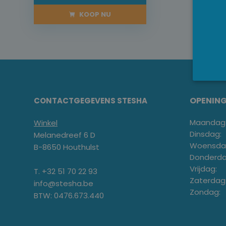
KOOP NU
OPENIN
CONTACTGEGEVENS STESHA
Maandag
Winkel
Dinsdag:
Melanedreef 6 D
Woensda
B-8650 Houthulst
Donderda
Vrijdag:
T. +32 51 70 22 93
Zaterdag
info@stesha.be
Zondag:
BTW: 0476.673.440