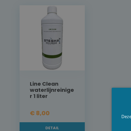
Line Clean
waterlijnreinige
r 1 liter
€ 8,00
Deze
DETAIL