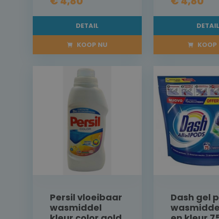
€ 4,80
€ 4,80
DETAIL
DETAI
KOOP NU
KOOP 
Persil vloeibaar
Dash gel 
wasmiddel
wasmiddel
kleur color gold
en kleur 7