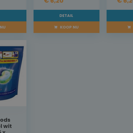
€ 6,20
€ 6,
L
DETAIL
NU
KOOP NU
pods
 wit
5 x