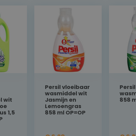
Persil vloeibaar
Persi
wasmiddel wit
wasmi
 wit
Jasmijn en
858 
loe
Lemoengras
us 1,5
858 ml OP=OP
P