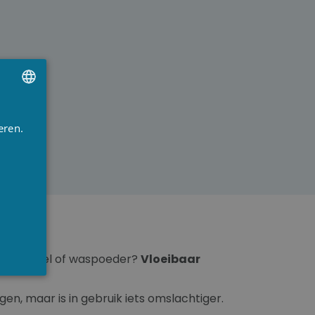
UTCH
eren.
RENCH
NGLISH
sen wasmiddel of waspoeder?
Vloeibaar
en, maar is in gebruik iets omslachtiger.