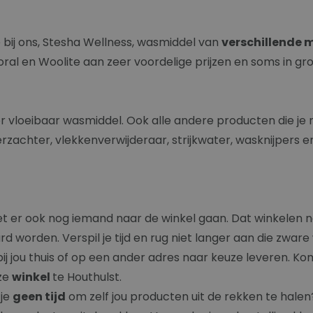
 bij ons, Stesha Wellness, wasmiddel van
verschillende 
 Coral en Woolite aan zeer voordelige prijzen en soms in g
oor vloeibaar wasmiddel. Ook alle andere producten die je
zachter, vlekkenverwijderaar, strijkwater, wasknijpers 
t er ook nog iemand naar de winkel gaan. Dat winkelen ne
d worden. Verspil je tijd en rug niet langer aan die zw
bij jou thuis of op een ander adres naar keuze leveren. K
nze
winkel
te Houthulst.
 je
geen tijd
om zelf jou producten uit de rekken te halen