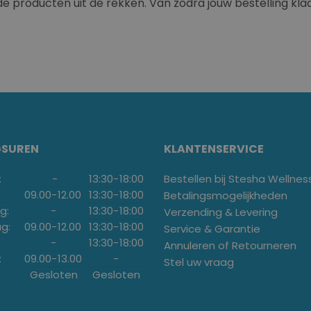
 de producten uit de rekken. Van zodra jouw bestelling kla
GSUREN
KLANTENSERVICE
:
-
13:30
-
18:00
Bestellen bij Stesha Wellnes
09.00
-
12.00
13:30
-
18:00
Betalingsmogelijkheden
g:
-
13:30
-
18:00
Verzending & Levering
g:
09.00
-
12.00
13:30
-
18:00
Service & Garantie
-
13:30
-
18:00
Annuleren of Retourneren
:
09.00
-
13.00
-
Stel uw vraag
Gesloten
Gesloten