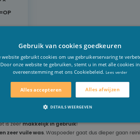
P=OP
Gebruik van cookies goedkeuren
L
D
 website gebruikt cookies om uw gebruikerservaring te verbet
NU
F
Door onze website te gebruiken, stemt u in met alle cookies in
overeenstemming met ons Cookiebeleid.
E
Lees verder
Alles afwijzen
Alles accepteren
DETAILS WEERGEVEN
iefste gebruikt, maar waar zit nu precies het verschil tus
t is zeer
makkelijk in gebruik
!
en zeer vuile was
. Waspoeder gaat dus dieper gaan reinig