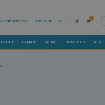
0
Stesha Wellness
Contact
NL
ELGOED
HAMAN
SAUNA
INFRAROOD
SPA
EL