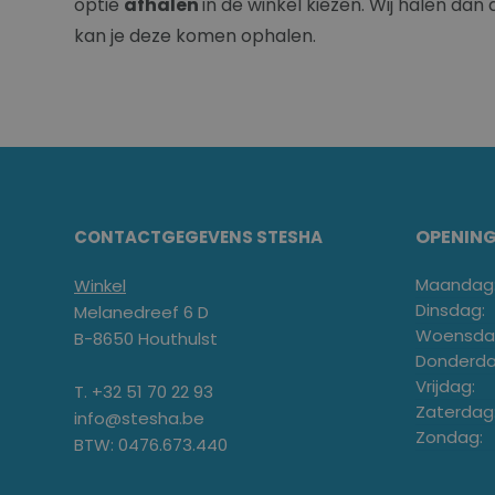
optie
afhalen
in de winkel kiezen. Wij halen dan
kan je deze komen ophalen.
OPENIN
CONTACTGEGEVENS STESHA
Maandag
Winkel
Dinsdag:
Melanedreef 6 D
Woensda
B-8650 Houthulst
Donderda
Vrijdag:
T. +32 51 70 22 93
Zaterdag
info@stesha.be
Zondag:
BTW: 0476.673.440