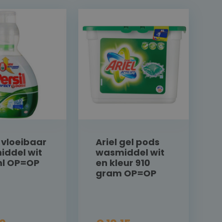
l vloeibaar
Ariel gel pods
ddel wit
wasmiddel wit
ml OP=OP
en kleur 910
gram OP=OP