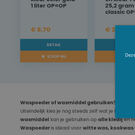
1 liter OP=OP
25,2 gram
classic O
€ 8,70
€ 25,00
DETAIL
DETAI
Deze
KOOP NU
KOOP 
Waspoeder of wasmiddel gebruiken?
Uiteindelijk kies je nog steeds zelf wat je het l
wasmiddel
kan je gebruiken op
alle kledij
en he
Waspoeder
is ideaal voor
witte was, kookwas 