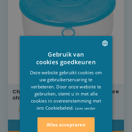
Gebruik van
DUTCH
cookies goedkeuren
FRENCH
Deze website gebruikt cookies om
ENGLISH
uw gebruikerservaring te
verbeteren. Door onze website te
Chloordoseerder Intex voor regelbare
gebruiken, stemt u in met alle
chloorafgifte
cookies in overeenstemming met
ons Cookiebeleid.
Lees verder
€ 5,50
Alles accepteren
DETAIL