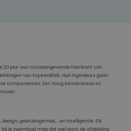
 al 20 jaar een toonaangevende fabrikant van
kkingen van topkwaliteit. Hun ingenieurs gaan
igste componenten. Een hoog kennisniveau en
 mooier.
sign, gebruiksgemak,... en intelligentie. Elk
ar bij je zwembad mag dat wel want de afdekking