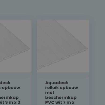
deck
Aquadeck
ik opbouw
rolluik opbouw
met
hermkap
beschermkap
it 9 m x 3
PVC wit 7 m x