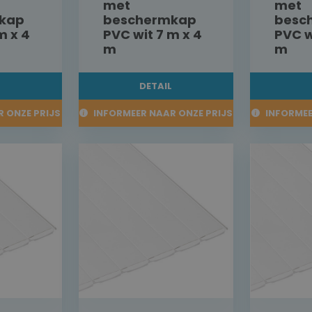
met
met
kap
beschermkap
besc
m x 4
PVC wit 7 m x 4
PVC w
m
m
L
DETAIL
 ONZE PRIJS
INFORMEER NAAR ONZE PRIJS
INFORMEE