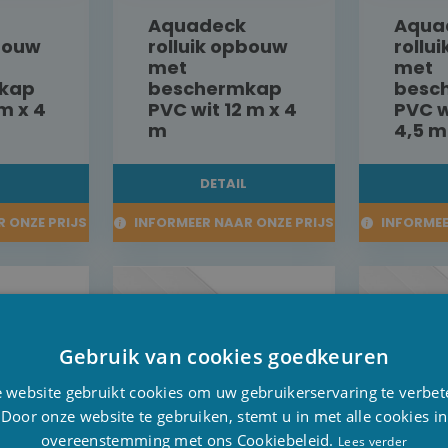
Aquadeck
Aqua
pbouw
rolluik opbouw
rollu
met
met
kap
beschermkap
besc
 m x 4
PVC wit 12 m x 4
PVC w
m
4,5 m
L
DETAIL
 ONZE PRIJS
INFORMEER NAAR ONZE PRIJS
INFORMEE
Gebruik van cookies goedkeuren
D
 website gebruikt cookies om uw gebruikerservaring te verbet
F
Door onze website te gebruiken, stemt u in met alle cookies in
overeenstemming met ons Cookiebeleid.
E
Lees verder