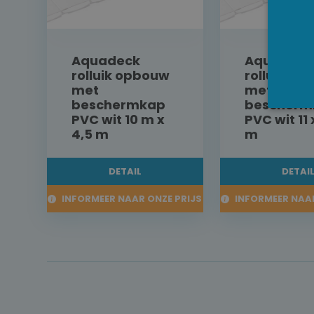
Aquadeck
Aquadeck
rolluik opbouw
rolluik o
met
met
beschermkap
bescherm
PVC wit 10 m x
PVC wit 11 
4,5 m
m
DETAIL
DETAI
INFORMEER NAAR ONZE PRIJS
INFORMEER NAAR