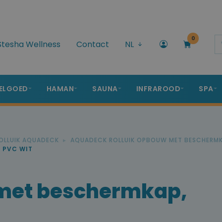
0
Stesha Wellness
Contact
NL
ELGOED
HAMAN
SAUNA
INFRAROOD
SPA
OLLUIK AQUADECK
AQUADECK ROLLUIK OPBOUW MET BESCHERM
 PVC WIT
 met beschermkap,