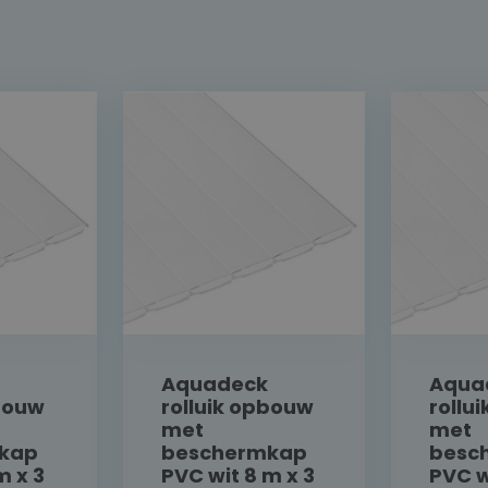
Aquadeck
Aqua
pbouw
rolluik opbouw
rollu
met
met
kap
beschermkap
besc
m x 3
PVC wit 8 m x 3
PVC w