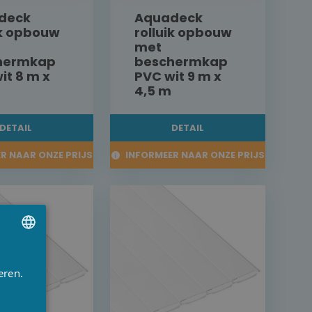
deck
Aquadeck
ik opbouw
rolluik opbouw
met
hermkap
beschermkap
it 8 m x
PVC wit 9 m x
4,5 m
DETAIL
DETAIL
R NAAR ONZE PRIJS
INFORMEER NAAR ONZE PRIJS
UTCH
eren.
RENCH
NGLISH