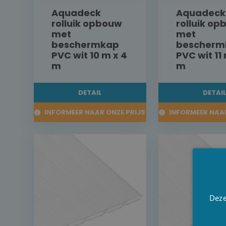
Aquadeck
Aquadeck
rolluik opbouw
rolluik o
met
met
beschermkap
bescherm
PVC wit 10 m x 4
PVC wit 11
m
m
DETAIL
DETAI
INFORMEER NAAR ONZE PRIJS
INFORMEER NAAR
Deze