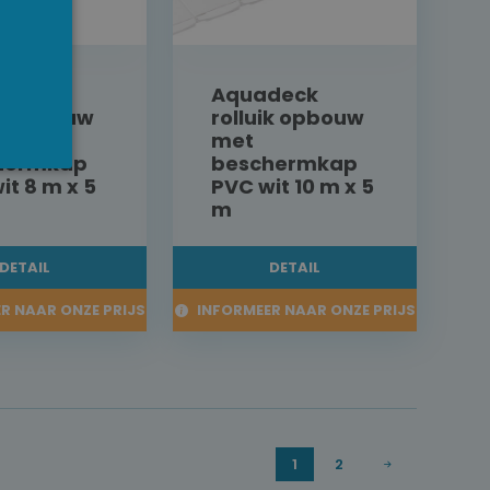
deck
Aquadeck
ik opbouw
rolluik opbouw
met
hermkap
beschermkap
it 8 m x 5
PVC wit 10 m x 5
m
DETAIL
DETAIL
R NAAR ONZE PRIJS
INFORMEER NAAR ONZE PRIJS
1
2