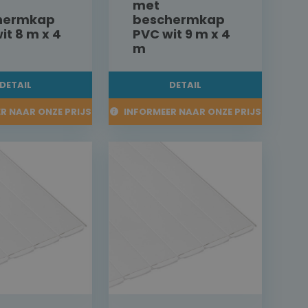
met
hermkap
beschermkap
it 8 m x 4
PVC wit 9 m x 4
m
DETAIL
DETAIL
R NAAR ONZE PRIJS
INFORMEER NAAR ONZE PRIJS