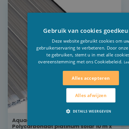
Gebruik van cookies goedkeu
Deze website gebruikt cookies om u
gebruikerservaring te verbeteren. Door onze
te gebruiken, stemt u in met alle cookie
overeenstemming met ons Cookiebeleid.
Le
Alles accepteren
Alles afwijzen
DETAILS WEERGEVEN
Aquadeck rolluik inbouw buismotor
Polycarbonaat platinum solar 10 m x