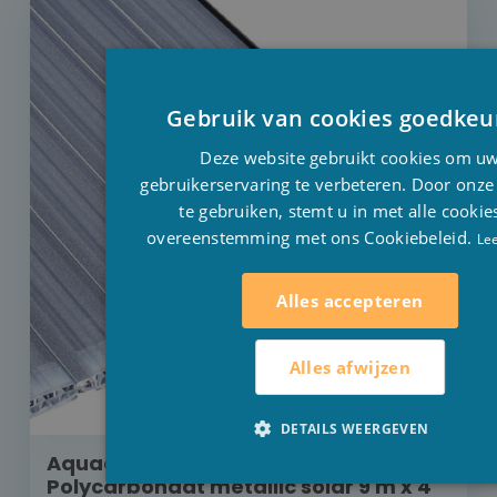
Gebruik van cookies goedkeu
Deze website gebruikt cookies om u
gebruikerservaring te verbeteren. Door onze
te gebruiken, stemt u in met alle cookie
overeenstemming met ons Cookiebeleid.
Le
Alles accepteren
Alles afwijzen
DETAILS WEERGEVEN
Aquadeck rolluik inbouw buismotor
Polycarbonaat metallic solar 9 m x 4