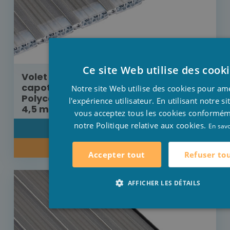
Ce site Web utilise des cook
Volet Aquadeck moteur externe avec
capot de protection lames
Notre site Web utilise des cookies pour am
Polycarbonate platinum solaire 9 m x
l'expérience utilisateur. En utilisant notre s
4,5 m
vous acceptez tous les cookies conformé
notre Politique relative aux cookies.
En savo
DÉTAIL
RENSEIGNEZ-VOUS SUR NOTRE PRIX
Refuser to
Accepter tout
AFFICHER LES DÉTAILS