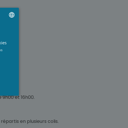
UTCH
RENCH
kies
aison:
NGLISH
us
ost.
e 9h00 et 16h00.
épartis en plusieurs colis.