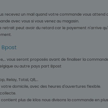
s recevez un mail quand votre commande vous attend d
mande avec vous si vous venez au magasin.
le retrait peut avoir du retard car le payement n'arrive q
ement.
r Bpost
ence,... vous seront proposés avant de finaliser la commande
belgique ou autre pays part Bpost
 Relay, Total, Q8,...
 votre domicile, avec des heures d'ouvertures flexible.
 collecte.
ontient plus de kilos nous divisons la commande en plusi