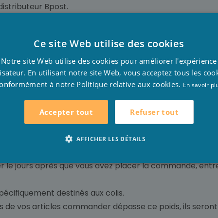
distributeur Bpost.
m x 31 cm x 69 cm.
 commande est disponible dans le point de collecte.
Ce site Web utilise des cookies
ous recevrez un rappel.
D
vous n'avez toujours pas retiré le colis.
Notre site Web utilise des cookies pour améliorer l'expérience
F
lisateur. En utilisant notre site Web, vous acceptez tous les coo
avec le suivi de Bpost, pour savoir chaque statut de la livr
onformément à notre Politique relative aux cookies.
E
En savoir pl
Refuser tout
Accepter tout
ou à l'adresse de livraison souhaitez par Bp
AFFICHER LES DÉTAILS
olis chaque jour.
rer le jours après que vous avez placer la commande, entr
 spécifiquement destinés aux colis.
ds de vos articles commander dépasse ce poids, ils seront r