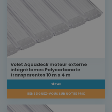
Volet Aquadeck moteur externe
intégré lames Polycarbonate
transparentes 10 m x 4 m
DÉTAIL
RENSEIGNEZ-VOUS SUR NOTRE PRIX