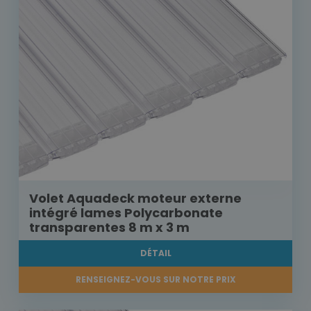
Volet Aquadeck moteur externe
intégré lames Polycarbonate
transparentes 8 m x 3 m
DÉTAIL
RENSEIGNEZ-VOUS SUR NOTRE PRIX