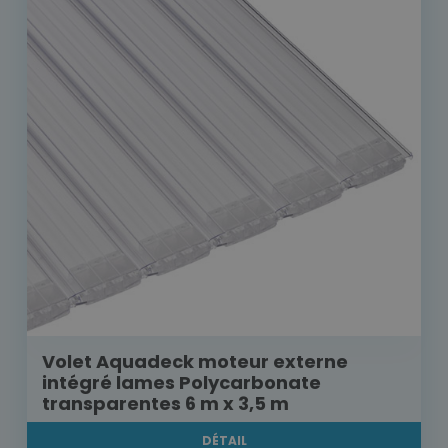
Volet Aquadeck moteur externe
intégré lames Polycarbonate
transparentes 6 m x 3,5 m
DÉTAIL