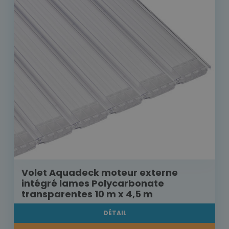
Volet Aquadeck moteur externe
intégré lames Polycarbonate
transparentes 10 m x 4,5 m
DÉTAIL