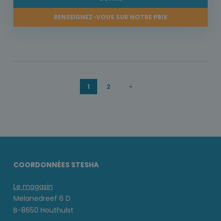
RENSEIGNEZ-VOUS SUR NOTRE PRIX
1
2
COORDONNÉES STESHA
Le magasin
Melanedreef 6 D
B-8650 Houthulst