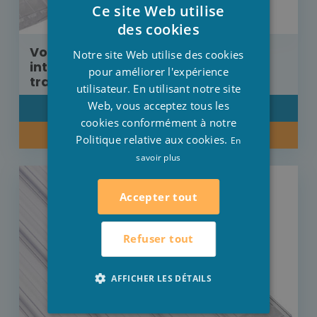
Ce site Web utilise
DUTCH
des cookies
FRENCH
Volet Aquadeck moteur externe
Notre site Web utilise des cookies
intégré lames Polycarbonate
ENGLISH
pour améliorer l'expérience
transparentes 7 m x 3,5 m
utilisateur. En utilisant notre site
Web, vous acceptez tous les
DÉTAIL
cookies conformément à notre
RENSEIGNEZ-VOUS SUR NOTRE PRIX
Politique relative aux cookies.
En
savoir plus
Accepter tout
Refuser tout
AFFICHER LES DÉTAILS