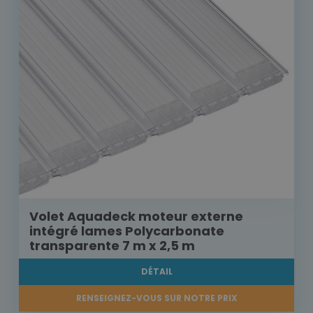
Volet Aquadeck moteur externe
intégré lames Polycarbonate
transparente 7 m x 2,5 m
DÉTAIL
RENSEIGNEZ-VOUS SUR NOTRE PRIX